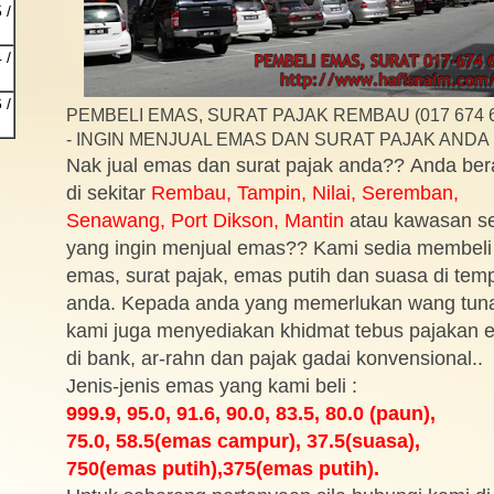
 /
 /
 /
PEMBELI EMAS, SURAT PAJAK REMBAU (017 674 6
- INGIN MENJUAL EMAS DAN SURAT PAJAK ANDA
Nak jual emas dan surat pajak anda?? Anda be
di sekitar
Rembau, Tampin, Nilai, Seremban,
Senawang, Port Dikson, Mantin
atau kawasan se
yang ingin menjual emas?? Kami sedia membeli
emas, surat pajak, emas putih dan suasa di tem
anda. Kepada anda yang memerlukan wang tuna
kami juga menyediakan khidmat tebus pajakan 
di bank, ar-rahn dan pajak gadai konvensional..
Jenis-jenis emas yang kami beli :
999.9, 95.0, 91.6, 90.0, 83.5, 80.0 (paun),
75.0, 58.5(emas campur), 37.5(suasa),
750(emas putih),375(emas putih).