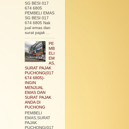
SG BESI 017
674 6805
PEMBELI EMAS
SG BESI 017
674 6805 Nak
jual emas dan
surat pajak ...
PE
MB
ELI
EM
AS,
SURAT PAJAK
PUCHONG(017
674 6805)-
INGIN
MENJUAL
EMAS DAN
SURAT PAJAK
ANDA DI
PUCHONG
PEMBELI
EMAS,SURAT
PAJAK
PUCHONG(017