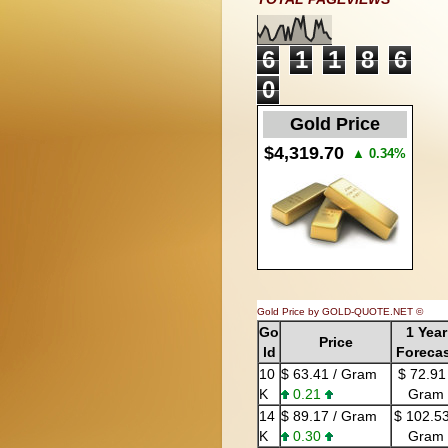
6
1
1
8
6
0
Gold Price
$4,319.70
▲
0.34%
Gold Price by GOLD-QUOTE.NET ©
Go
1 Year
Price
ld
Foreca
10
$ 63.41 / Gram
$
72.91 
K
0.21
Gram
14
$ 89.17 / Gram
$
102.53
K
0.30
Gram