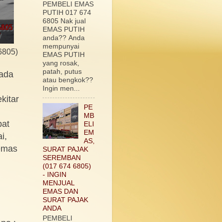
PEMBELI EMAS
PUTIH 017 674
6805 Nak jual
EMAS PUTIH
anda?? Anda
mempunyai
805)
EMAS PUTIH
yang rosak,
patah, putus
rada
atau bengkok??
Ingin men...
kitar
PE
MB
pat
ELI
EM
i,
AS,
emas
SURAT PAJAK
SEREMBAN
(017 674 6805)
- INGIN
MENJUAL
EMAS DAN
SURAT PAJAK
ANDA
PEMBELI