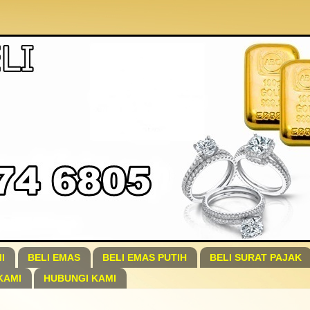
I
BELI EMAS
BELI EMAS PUTIH
BELI SURAT PAJAK
KAMI
HUBUNGI KAMI