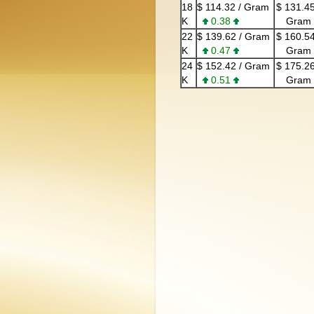
18
$ 114.32 / Gram
$
131.45
K
0.38
Gram
22
$ 139.62 / Gram
$
160.54
K
0.47
Gram
24
$ 152.42 / Gram
$
175.26
K
0.51
Gram