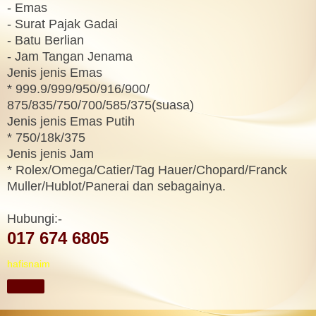
- Emas
- Surat Pajak Gadai
- Batu Berlian
- Jam Tangan Jenama
Jenis jenis Emas
* 999.9/999/950/916/900/
875/835/750/700/585/375(suasa)
Jenis jenis Emas Putih
* 750/18k/375
Jenis jenis Jam
* Rolex/Omega/Catier/Tag Hauer/Chopard/Franck
Muller/Hublot/Panerai dan sebagainya.
Hubungi:-
017 674 6805
hafisnaim
Share